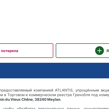
/ потеряла
Я
с, предоставляемый компанией ATLANTIS, упрощённым ак
ым в Торговом и коммерческом реестре Гренобля под номе
in du Vieux Chêne, 38240 Meylan
.
, чтобы обработка персональных данных, осуществляе