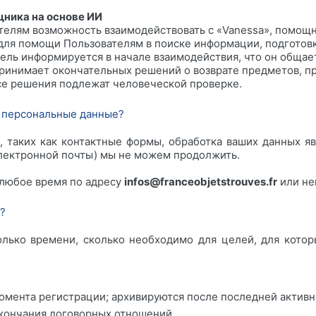
ника на основе ИИ
телям возможность взаимодействовать с «Vanessa», помощн
 для помощи Пользователям в поиске информации, подготов
ль информируется в начале взаимодействия, что он общает
принимает окончательных решений о возврате предметов, п
Все решения подлежат человеческой проверке.
и персональные данные?
 таких как контактные формы, обработка ваших данных яв
электронной почты) мы не можем продолжить.
 любое время по адресу
infos@franceobjetstrouves.fr
или не
?
лько времени, сколько необходимо для целей, для котор
момента регистрации; архивируются после последней активн
окончания договорных отношений.