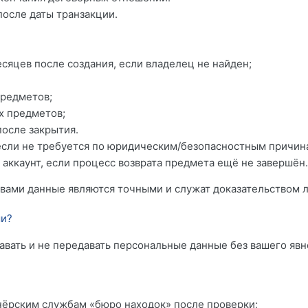
после даты транзакции.
сяцев после создания, если владелец не найден;
предметов;
х предметов;
после закрытия.
 если не требуется по юридическим/безопасностным причин
 аккаунт, если процесс возврата предмета ещё не завершён.
 вами данные являются точными и служат доказательством 
ми?
авать и не передавать персональные данные без вашего явн
нёрским службам «бюро находок» после проверки;