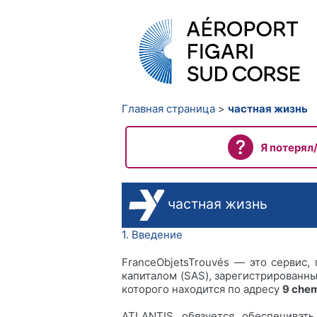
Главная страница
частная жизнь
Я потерял
частная жизнь
1. Введение
FranceObjetsTrouvés — это серви
капиталом (SAS), зарегистрированн
которого находится по адресу
9 chem
ATLANTIS обязуется обеспечивать