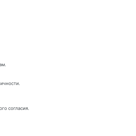
ам.
личности.
ого согласия.