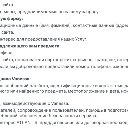
 сайта.
ые меры, предпринимаемые по вашему запросу.
ную форму:
кационные данные (имя, фамилия), контактные данные (адре
 сайта.
интерес для предоставления наших Услуг.
надлежащего вам предмета:
ефона.
и сайта, пользователи партнёрских сервисов, граждане, пот
 если вы добровольно предоставили номер телефона; законн
ника Vanessa:
ие сообщений чат-бота, идентификационные и контактные д
ного или найденного предмета, местоположение и дата, но
и, взаимодействующие с Vanessa.
ователей, сопровождение пользователей, помощь в подготов
еблений, обеспечение безопасности сервиса.
 интерес ATLANTIS; преддоговорная или договорная необход