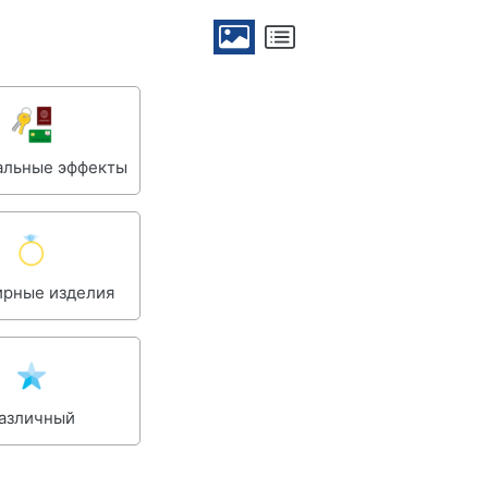
альные эффекты
рные изделия
азличный