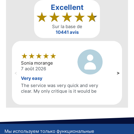
Мы используем только функциональные
О КОМПАНИИ
Я нашел предмет, что мне