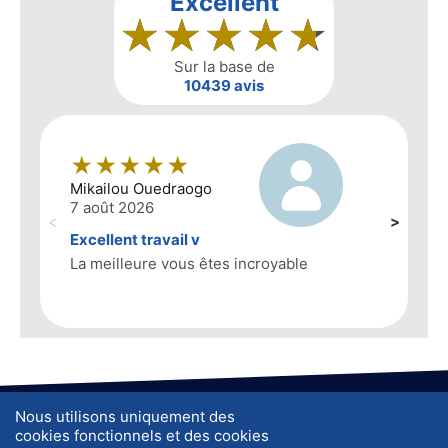
Nous utilisons uniquement des
A propos de nous
J'ai trouvé un objet, que faire ?
cookies fonctionnels et des cookies
Vie privée
CGU